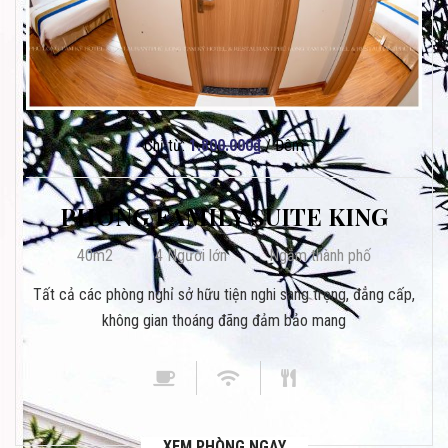
Chỉ từ:
1.800.000
₫
/ Đêm
PHÒNG FAMILY SUITE KING
40m2
4 Người lớn
Ngắm thành phố
Tất cả các phòng nghỉ sở hữu tiện nghi sang trọng, đẳng cấp,
không gian thoáng đãng đảm bảo mang
XEM PHÒNG NGAY