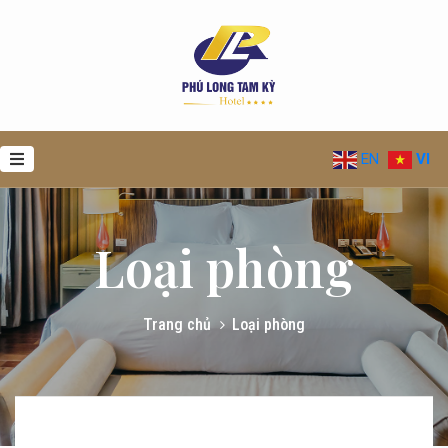
GIỚI
THIỆU
THE
OPEN
EN
VI
DISCOVERY
STACK:
SEARCHTV,
Loại phòng
CINEFLIX,
SEARCHMUSIC
&
MANIFESTO
Trang chủ
Loại phòng
(FULL
REVIEW)
ẨM
THỰC