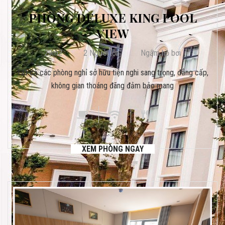
PHÒNG DELUXE KING POOL
VIEW
29m2
2 Người lớn
Ngắm hồ bơi
Tất cả các phòng nghỉ sở hữu tiện nghi sang trọng, đẳng cấp,
không gian thoáng đãng đảm bảo mang
XEM PHÒNG NGAY