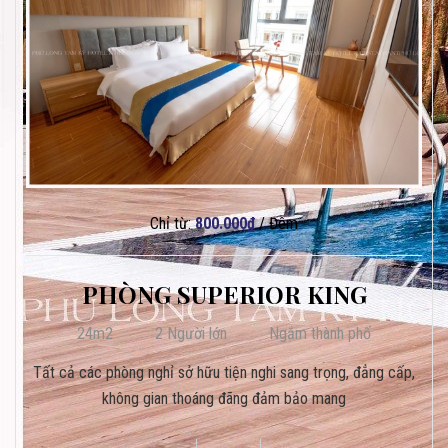
Chỉ từ:
800.000
₫
/ Đêm
PHÒNG SUPERIOR KING
24m2
2 Người lớn
Ngắm thành phố
Tất cả các phòng nghỉ sở hữu tiện nghi sang trọng, đẳng cấp,
không gian thoáng đãng đảm bảo mang