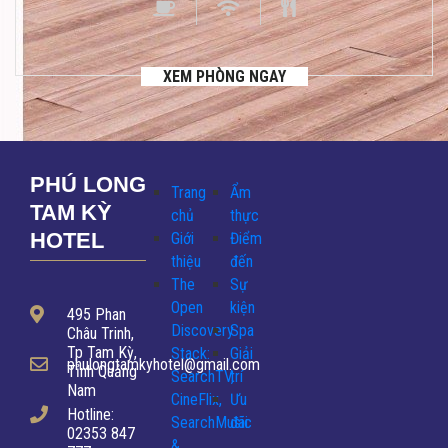
XEM PHÒNG NGAY
PHÚ LONG
Trang
Ẩm
TAM KỲ
chủ
thực
HOTEL
Giới
Điểm
thiệu
đến
The
Sự
Open
kiện
495 Phan
Discovery
Spa
Châu Trinh,
Tp Tam Kỳ,
Stack:
Giải
phulongtamkyhotel@gmail.com
Tỉnh Quảng
SearchTV,
trí
Nam
CineFlix,
Ưu
Hotline:
SearchMusic
đãi
02353 847
&