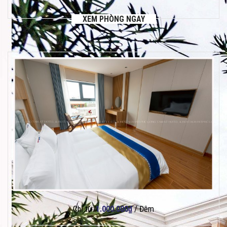
XEM PHÒNG NGAY
Chỉ từ:
1.000.000
₫
/ Đêm