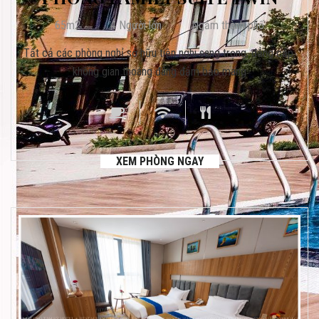
65m2
4 Người lớn
Ngắm thành phố
Tất cả các phòng nghỉ sở hữu tiện nghi sang trọng, đẳng cấp,
không gian thoáng đãng đảm bảo mang
XEM PHÒNG NGAY