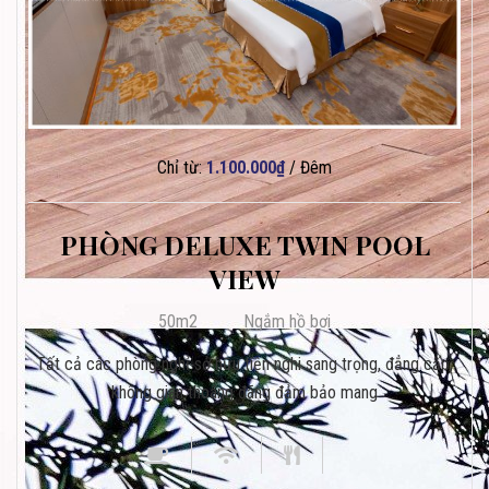
Chỉ từ:
1.100.000
₫
/ Đêm
PHÒNG DELUXE TWIN POOL
VIEW
50m2
Ngắm hồ bơi
Tất cả các phòng nghỉ sở hữu tiện nghi sang trọng, đẳng cấp,
không gian thoáng đãng đảm bảo mang