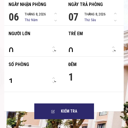
HỘI
NGÀY NHẬN PHÒNG
NGÀY TRẢ PHÒNG
NGHỊ
06
07
THÁNG 8, 2026
THÁNG 8, 2026
&
Thứ Năm
Thứ Sáu
SỰ
KIỆN
NGƯỜI LỚN
TRẺ EM
SPA
0
0
GIẢI
TRÍ
SỐ PHÒNG
ĐÊM
ĐIỂM
1
ĐẾN
1
ƯU
ĐÃI
KIỂM TRA
PHÒNG