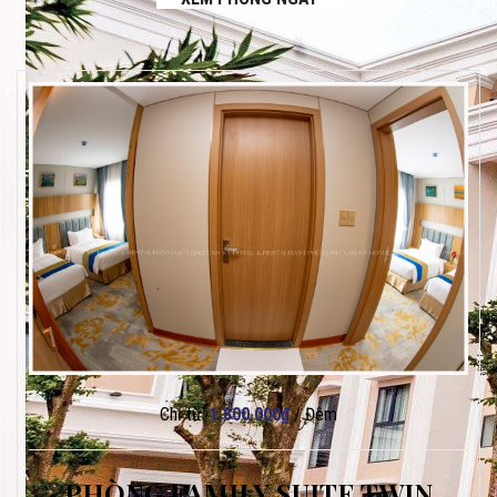
Chỉ từ:
1.800.000
₫
/ Đêm
PHÒNG FAMILY SUITE TWIN