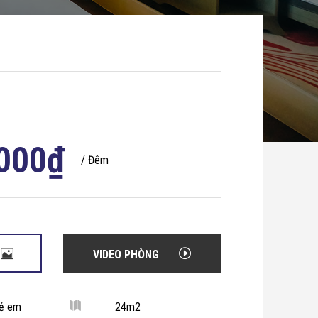
000
₫
/ Đêm
VIDEO PHÒNG
rẻ em
24m2