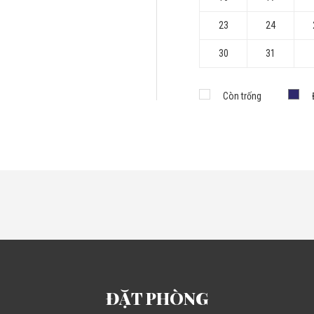
23
24
30
31
Còn trống
ĐẶT PHÒNG