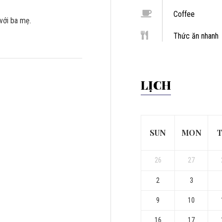
Coffee
với ba mẹ.
Thức ăn nhanh
LỊCH
SUN
MON
T
26
27
2
3
9
10
16
17