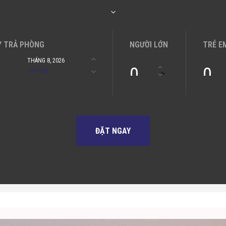
Y TRẢ PHÒNG
NGƯỜI LỚN
TRẺ E
1
THÁNG 8, 2026
0
0
Thứ Bảy
ĐẶT NGAY