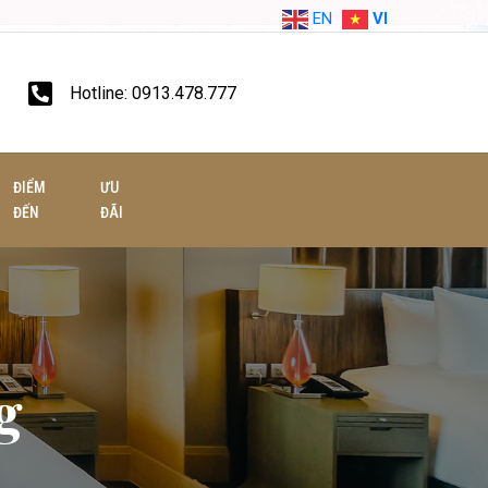
EN
VI
Hotline: 0913.478.777
ĐIỂM
ƯU
ĐẾN
ĐÃI
g