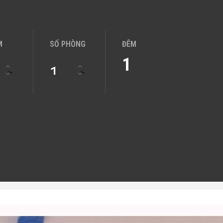
M
SỐ PHÒNG
ĐÊM
1
1